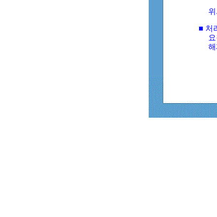
위
■ 처
요
해