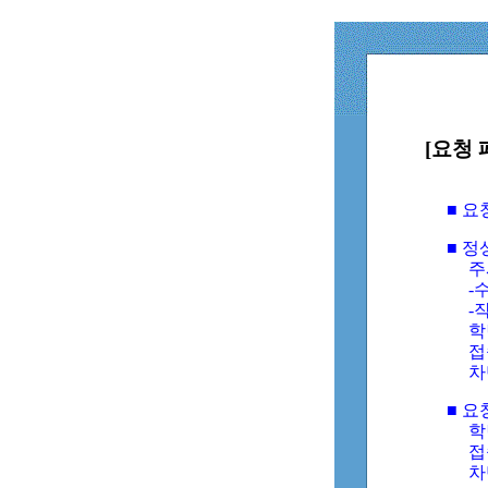
[요청 
■ 
■ 
주
-수
-
학
접
차
■ 요
학번
접속
차단